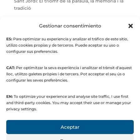
Sant Jordi: El triomf de la paraula, la memòria i la
tradició
© Maria Fernandez Alonso
Gestionar consentimiento
ES:
Para optimizar su experiencia y analizar el tráfico de este sitio,
Full index
utilizo cookies propias y de terceros. Puede aceptar su uso o
configurar sus preferencias.
CAT:
Per optimitzar la seva experiència i analitzar el trànsit d'aquest
lloc, utilitzo galetes pròpies i de tercers. Pot acceptar el seu ús o
configurar les seves preferències.
EN:
To optimize your experience and analyse site traffic, I use first
© 2015 to present. María Fernández Alonso
and third-party cookies. You may accept their use or manage your
Strategic Manager | Corporate
privacy settings.
Communications & Institutional Relations
Aceptar