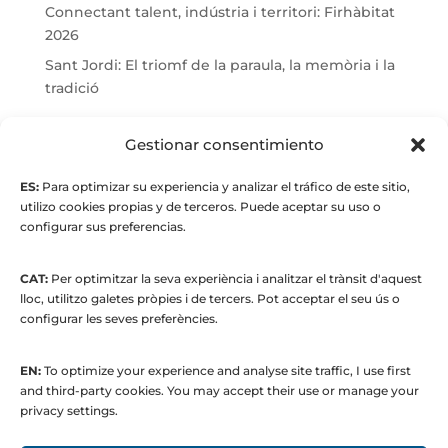
Connectant talent, indústria i territori: Firhàbitat
2026
Sant Jordi: El triomf de la paraula, la memòria i la
tradició
© Maria Fernandez Alonso
Gestionar consentimiento
ES:
Para optimizar su experiencia y analizar el tráfico de este sitio,
Full index
utilizo cookies propias y de terceros. Puede aceptar su uso o
configurar sus preferencias.
CAT:
Per optimitzar la seva experiència i analitzar el trànsit d'aquest
lloc, utilitzo galetes pròpies i de tercers. Pot acceptar el seu ús o
configurar les seves preferències.
EN:
To optimize your experience and analyse site traffic, I use first
© 2015 to present. María Fernández Alonso
and third-party cookies. You may accept their use or manage your
Strategic Manager | Corporate
privacy settings.
Communications & Institutional Relations