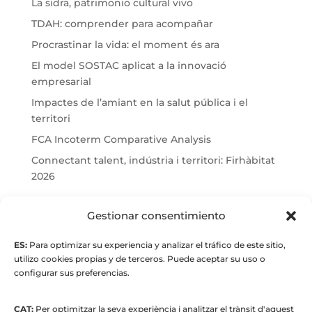
La sidra, patrimonio cultural vivo
TDAH: comprender para acompañar
Procrastinar la vida: el moment és ara
El model SOSTAC aplicat a la innovació
empresarial
Impactes de l’amiant en la salut pública i el
territori
FCA Incoterm Comparative Analysis
Connectant talent, indústria i territori: Firhàbitat
2026
© Maria Fernandez Alonso
Gestionar consentimiento
ES:
Para optimizar su experiencia y analizar el tráfico de este sitio,
Full index
utilizo cookies propias y de terceros. Puede aceptar su uso o
configurar sus preferencias.
CAT:
Per optimitzar la seva experiència i analitzar el trànsit d'aquest