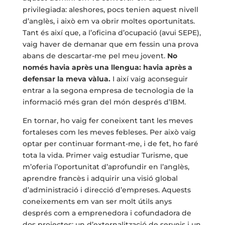
privilegiada: aleshores, pocs tenien aquest nivell
d’anglès, i això em va obrir moltes oportunitats.
Tant és així que, a l’oficina d’ocupació (avui SEPE),
vaig haver de demanar que em fessin una prova
abans de descartar-me pel meu jovent.
No
només havia après una llengua: havia après a
defensar la meva vàlua.
I així vaig aconseguir
entrar a la segona empresa de tecnologia de la
informació més gran del món després d’IBM.
En tornar, ho vaig fer coneixent tant les meves
fortaleses com les meves febleses. Per això vaig
optar per continuar formant-me, i de fet, ho faré
tota la vida. Primer vaig estudiar Turisme, que
m’oferia l’oportunitat d’aprofundir en l’anglès,
aprendre francès i adquirir una visió global
d’administració i direcció d’empreses. Aquests
coneixements em van ser molt útils anys
després com a emprenedora i cofundadora de
dos projectes: un d’externalització de serveis i un