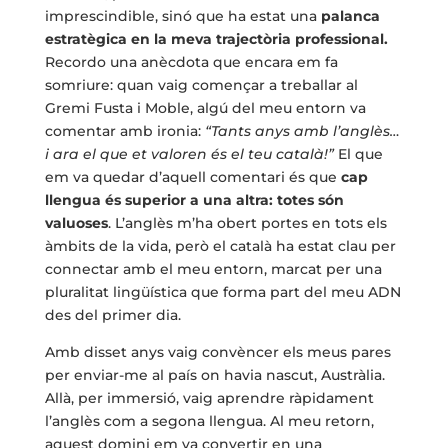
imprescindible, sinó que ha estat una
palanca
estratègica en la meva trajectòria professional.
Recordo una anècdota que encara em fa
somriure: quan vaig començar a treballar al
Gremi Fusta i Moble, algú del meu entorn va
comentar amb ironia:
“Tants anys amb l’anglès…
i ara el que et valoren és el teu català!”
El que
em va quedar d’aquell comentari és que
cap
llengua és superior a una altra: totes són
valuoses
. L’anglès m’ha obert portes en tots els
àmbits de la vida, però el català ha estat clau per
connectar amb el meu entorn, marcat per una
pluralitat lingüística que forma part del meu ADN
des del primer dia.
Amb disset anys vaig convèncer els meus pares
per enviar-me al país on havia nascut, Austràlia.
Allà, per immersió, vaig aprendre ràpidament
l’anglès com a segona llengua. Al meu retorn,
aquest domini em va convertir en una