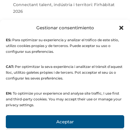
Connectant talent, indústria i territori: Firhàbitat
2026
© Maria Fernandez Alonso
Gestionar consentimiento
ES:
Para optimizar su experiencia y analizar el tráfico de este sitio,
Full index
utilizo cookies propias y de terceros. Puede aceptar su uso o
configurar sus preferencias.
CAT:
Per optimitzar la seva experiència i analitzar el trànsit d'aquest
lloc, utilitzo galetes pròpies i de tercers. Pot acceptar el seu ús o
configurar les seves preferències.
EN:
To optimize your experience and analyse site traffic, I use first
© 2015 to present. María Fernández Alonso
and third-party cookies. You may accept their use or manage your
Strategic Manager | Corporate
privacy settings.
Communications & Institutional Relations
Aceptar