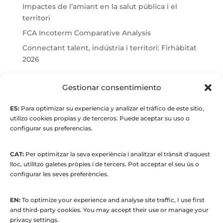
Impactes de l’amiant en la salut pública i el
territori
FCA Incoterm Comparative Analysis
Connectant talent, indústria i territori: Firhàbitat
2026
© Maria Fernandez Alonso
Gestionar consentimiento
ES:
Para optimizar su experiencia y analizar el tráfico de este sitio,
Full index
utilizo cookies propias y de terceros. Puede aceptar su uso o
configurar sus preferencias.
CAT:
Per optimitzar la seva experiència i analitzar el trànsit d'aquest
lloc, utilitzo galetes pròpies i de tercers. Pot acceptar el seu ús o
configurar les seves preferències.
EN:
To optimize your experience and analyse site traffic, I use first
© 2015 to present. María Fernández Alonso
and third-party cookies. You may accept their use or manage your
Strategic Manager | Corporate
privacy settings.