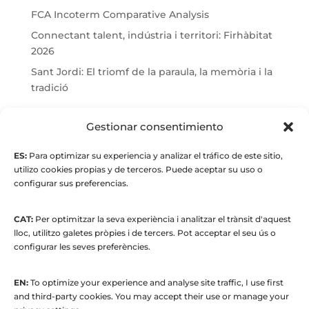
FCA Incoterm Comparative Analysis
Connectant talent, indústria i territori: Firhàbitat
2026
Sant Jordi: El triomf de la paraula, la memòria i la
tradició
© Maria Fernandez Alonso
Gestionar consentimiento
ES:
Para optimizar su experiencia y analizar el tráfico de este sitio,
Full index
utilizo cookies propias y de terceros. Puede aceptar su uso o
configurar sus preferencias.
CAT:
Per optimitzar la seva experiència i analitzar el trànsit d'aquest
lloc, utilitzo galetes pròpies i de tercers. Pot acceptar el seu ús o
configurar les seves preferències.
EN:
To optimize your experience and analyse site traffic, I use first
© 2015 to present. María Fernández Alonso
and third-party cookies. You may accept their use or manage your
Strategic Manager | Corporate