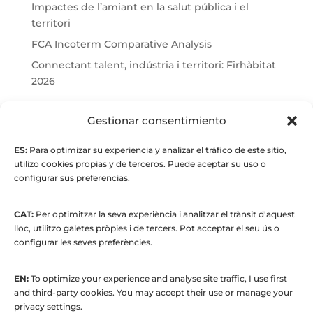
Impactes de l’amiant en la salut pública i el
territori
FCA Incoterm Comparative Analysis
Connectant talent, indústria i territori: Firhàbitat
2026
© Maria Fernandez Alonso
Gestionar consentimiento
ES:
Para optimizar su experiencia y analizar el tráfico de este sitio,
Full index
utilizo cookies propias y de terceros. Puede aceptar su uso o
configurar sus preferencias.
CAT:
Per optimitzar la seva experiència i analitzar el trànsit d'aquest
lloc, utilitzo galetes pròpies i de tercers. Pot acceptar el seu ús o
configurar les seves preferències.
EN:
To optimize your experience and analyse site traffic, I use first
© 2015 to present. María Fernández Alonso
and third-party cookies. You may accept their use or manage your
Strategic Manager | Corporate
privacy settings.