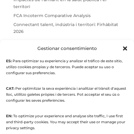
territori
FCA Incoterm Comparative Analysis
Connectant talent, indústria i territori: Firhàbitat
2026
© Maria Fernandez Alonso
Gestionar consentimiento
ES:
Para optimizar su experiencia y analizar el tráfico de este sitio,
Full index
utilizo cookies propias y de terceros. Puede aceptar su uso o
configurar sus preferencias.
CAT:
Per optimitzar la seva experiència i analitzar el trànsit d'aquest
lloc, utilitzo galetes pròpies i de tercers. Pot acceptar el seu ús o
configurar les seves preferències.
EN:
To optimize your experience and analyse site traffic, I use first
© 2015 to present. María Fernández Alonso
and third-party cookies. You may accept their use or manage your
Strategic Manager | Corporate
privacy settings.
Communications & Institutional Relations