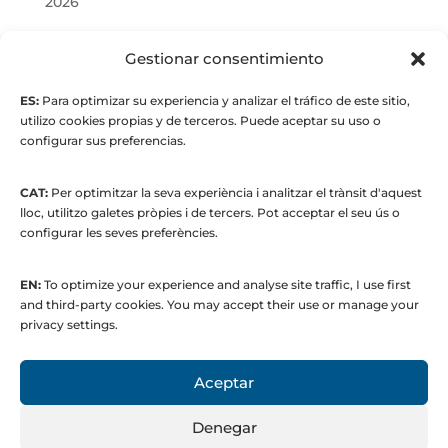
2026
© Maria Fernandez Alonso
Gestionar consentimiento
ES:
Para optimizar su experiencia y analizar el tráfico de este sitio,
Full index
utilizo cookies propias y de terceros. Puede aceptar su uso o
configurar sus preferencias.
CAT:
Per optimitzar la seva experiència i analitzar el trànsit d'aquest
lloc, utilitzo galetes pròpies i de tercers. Pot acceptar el seu ús o
configurar les seves preferències.
EN:
To optimize your experience and analyse site traffic, I use first
© 2015 to present. María Fernández Alonso
and third-party cookies. You may accept their use or manage your
Strategic Manager | Corporate
privacy settings.
Communications & Institutional Relations
Aceptar
Denegar