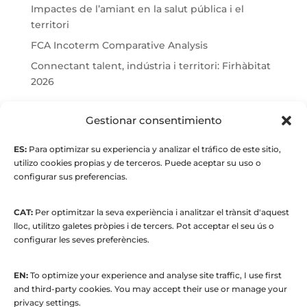
Impactes de l’amiant en la salut pública i el
territori
FCA Incoterm Comparative Analysis
Connectant talent, indústria i territori: Firhàbitat
2026
© Maria Fernandez Alonso
Gestionar consentimiento
ES:
Para optimizar su experiencia y analizar el tráfico de este sitio,
Full index
utilizo cookies propias y de terceros. Puede aceptar su uso o
configurar sus preferencias.
CAT:
Per optimitzar la seva experiència i analitzar el trànsit d'aquest
lloc, utilitzo galetes pròpies i de tercers. Pot acceptar el seu ús o
configurar les seves preferències.
EN:
To optimize your experience and analyse site traffic, I use first
© 2015 to present. María Fernández Alonso
and third-party cookies. You may accept their use or manage your
Strategic Manager | Corporate
privacy settings.