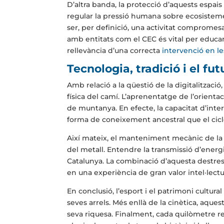
D’altra banda, la protecció d’aquests espais 
regular la pressió humana sobre ecosistemes
ser, per definició, una activitat compromesa
amb entitats com el CEC és vital per educar e
rellevància d’una correcta
intervenció en le
Tecnologia, tradició i el fu
Amb relació a la qüestió de la digitalització,
física del camí. L’aprenentatge de l’orient
de muntanya. En efecte, la capacitat d’inter
forma de coneixement ancestral que el cic
Així mateix, el manteniment mecànic de la bic
del metall. Entendre la transmissió d’energi
Catalunya. La combinació d’aquesta destre
en una experiència de gran valor intel·lectu
En conclusió, l’esport i el patrimoni cultur
seves arrels. Més enllà de la cinètica, aques
seva riquesa. Finalment, cada quilòmetre r