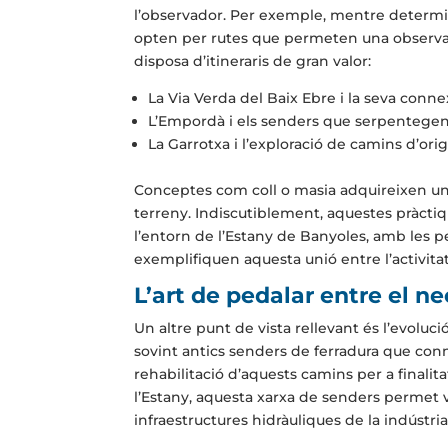
l’observador. Per exemple, mentre determina
opten per rutes que permeten una observaci
disposa d’itineraris de gran valor:
La Via Verda del Baix Ebre i la seva conne
L’Empordà i els senders que serpentegen
La Garrotxa i l’exploració de camins d’ori
Conceptes com coll o masia adquireixen un
terreny. Indiscutiblement, aquestes pràctiqu
l’entorn de l’Estany de Banyoles, amb les 
exemplifiquen aquesta unió entre l’activita
L’art de pedalar entre el ne
Un altre punt de vista rellevant és l’evoluci
sovint antics senders de ferradura que conne
rehabilitació d’aquests camins per a finalit
l’Estany, aquesta xarxa de senders permet vi
infraestructures hidràuliques de la indústria 