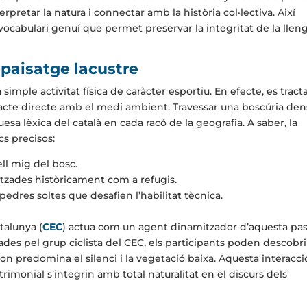
pretar la natura i connectar amb la història col·lectiva. Així
 vocabulari genuí que permet preservar la integritat de la llen
 paisatge lacustre
imple activitat física de caràcter esportiu. En efecte, es tract
ontacte directe amb el medi ambient. Travessar una boscúria den
esa lèxica del català en cada racó de la geografia. A saber, la
cs precisos:
ell mig del bosc.
itzades històricament com a refugis.
edres soltes que desafien l’habilitat tècnica.
talunya (
CEC
) actua com un agent dinamitzador d’aquesta pas
itzades pel grup ciclista del CEC, els participants poden descobri
on predomina el silenci i la vegetació baixa. Aquesta interacci
atrimonial s’integrin amb total naturalitat en el discurs dels