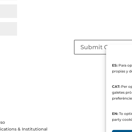
ES:
Para opt
propias y d
CAT:
Per opt
galetes prò
preferèncie
EN:
To optim
party cooki
nso
ations & Institutional