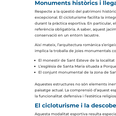
Monuments històrics i llega
Respecte a la qüestió del patrimoni històri
excepcional. El cicloturisme facilita la inte
durant la pràctica esportiva. En particular, 
referència obligatòria. A saber, aquest jaci
conservació en un entorn lacustre.
Així mateix, l’arquitectura romànica s’erige
implica la troballa de joies monumentals c
El monestir de Sant Esteve de la localitat
L’església de Santa Maria situada a Porqu
El conjunt monumental de la zona de Sa
Aquestes estructures no són elements inerts
paisatge actual. La comprensió d’aquest espo
la funcionalitat defensiva i l’estètica religi
El cicloturisme i la descober
Aquesta modalitat esportiva resulta especia