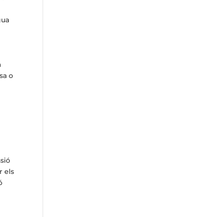
gua
a
sa o
sió
r els
ó