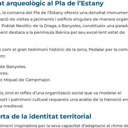
t arqueològic al Pla de l’Estany
c, la comarca del Pla de l’Estany ofereix una densitat monumen
gració de visites a jaciments i edificis singulars de manera orgà
el Poblat Neolític de la Draga, a Banyoles, constitueix una para
ment destaca a la península Ibèrica pel seu excel·lent estat de
ix com el gran testimoni històric de la zona. Pedalar per la co
om:
 de Banyoles.
eres.
nt Miquel de Campmajor.
, sinó el reflex d’una organització social que va modelar el
rt i patrimoni cultural requereix una anàlisi de la transició e
osa medieval.
ta de la identitat territorial
lment inspiradora per la seva capacitat d’adaptació al ritme d