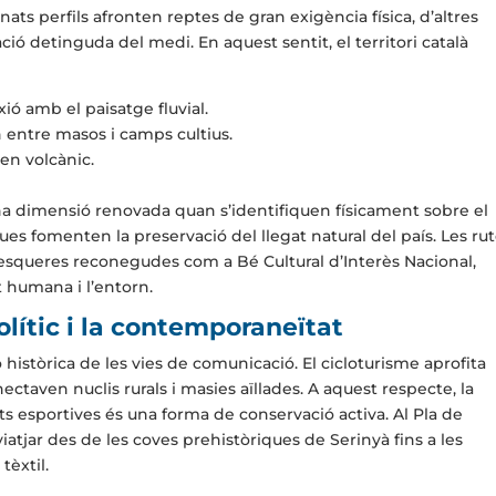
ts perfils afronten reptes de gran exigència física, d’altres
ó detinguda del medi. En aquest sentit, el territori català
xió amb el paisatge fluvial.
 entre masos i camps cultius.
gen volcànic.
a dimensió renovada quan s’identifiquen físicament sobre el
es fomenten la preservació del llegat natural del país. Les rut
pesqueres reconegudes com a Bé Cultural d’Interès Nacional,
t humana i l’entorn.
olític i la contemporaneïtat
ó històrica de les vies de comunicació. El cicloturisme aprofita
ctaven nuclis rurals i masies aïllades. A aquest respecte, la
ats esportives és una forma de conservació activa. Al Pla de
atjar des de les coves prehistòriques de Serinyà fins a les
tèxtil.