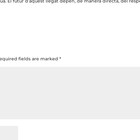
lengua. El futur d’aquest llegat depèn, de manera directa, del res
equired fields are marked
*