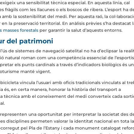
exigeix una sensibilitat tècnica especial. En aquesta línia, cal
 fràgils com les llacunes o els boscos de ribera. L’esport ha d
 amb la sostenibilitat del medi. Per aquesta raó, la col·laborac
n la preservació territorial. En anàlisis prèvies s’ha destacat l
s masses forestals
per garantir la salut d’aquests entorns.
tur del patrimoni
 l’ús de sistemes de navegació satelital no ha d’eclipsar la reali
ació natural roman com una competència essencial de l’esportis
pretar els punts cardinals a través d’indicadors biològics és u
loturisme manté vigent.
icleta vincula l’usuari amb oficis tradicionals vinculats al tre
a és, en certa manera, honorar la història del transport a
sa tècnica amb el coneixement del medi converteix cada sort
al.
al representen una oportunitat per interpretar la societat des d
tes disciplines permeten valorar la identitat nacional en tota l
ecorregut pel Pla de l’Estany i cada monument catalogat refo