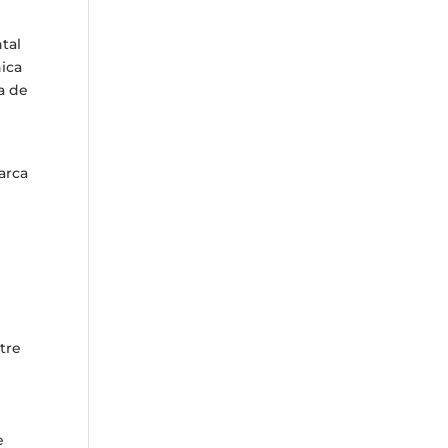
tal
nica
da de
marca
ntre
e