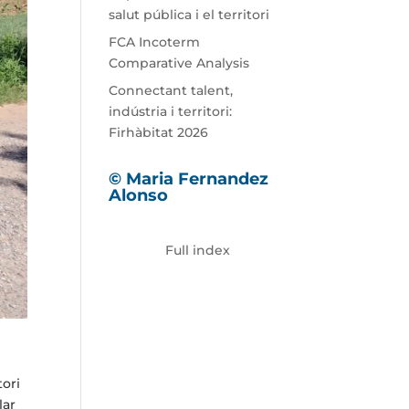
salut pública i el territori
FCA Incoterm
Comparative Analysis
Connectant talent,
indústria i territori:
Firhàbitat 2026
© Maria Fernandez
Alonso
Full index
tori
lar