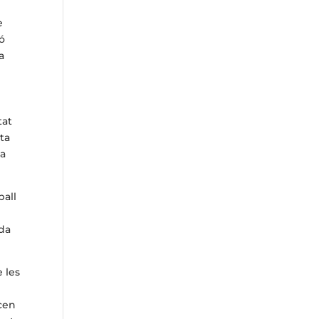
e
ió
a
tat
ta
na
ball
ida
e les
a
rcen