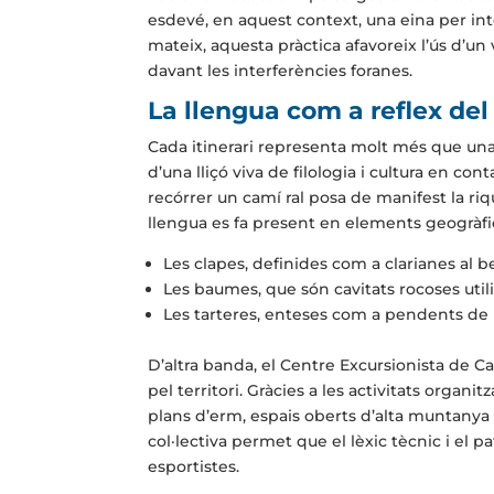
esdevé, en aquest context, una eina per inter
mateix, aquesta pràctica afavoreix l’ús d’un
davant les interferències foranes.
La llengua com a reflex del
Cada itinerari representa molt més que una s
d’una lliçó viva de filologia i cultura en c
recórrer un camí ral posa de manifest la riqu
llengua es fa present en elements geogràfi
Les clapes, definides com a clarianes al b
Les baumes, que són cavitats rocoses util
Les tarteres, enteses com a pendents de p
D’altra banda, el Centre Excursionista de Ca
pel territori. Gràcies a les activitats organ
plans d’erm, espais oberts d’alta muntanya 
col·lectiva permet que el lèxic tècnic i el p
esportistes.