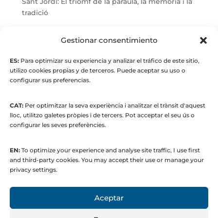
Sant Jordi: El triomf de la paraula, la memòria i la
tradició
© Maria Fernandez Alonso
Gestionar consentimiento
ES:
Para optimizar su experiencia y analizar el tráfico de este sitio,
Full index
utilizo cookies propias y de terceros. Puede aceptar su uso o
configurar sus preferencias.
CAT:
Per optimitzar la seva experiència i analitzar el trànsit d'aquest
lloc, utilitzo galetes pròpies i de tercers. Pot acceptar el seu ús o
configurar les seves preferències.
EN:
To optimize your experience and analyse site traffic, I use first
© 2015 to present. María Fernández Alonso
and third-party cookies. You may accept their use or manage your
Strategic Manager | Corporate
privacy settings.
Communications & Institutional Relations
Aceptar