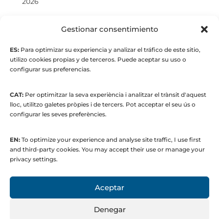
2026
© Maria Fernandez Alonso
Gestionar consentimiento
ES:
Para optimizar su experiencia y analizar el tráfico de este sitio,
Full index
utilizo cookies propias y de terceros. Puede aceptar su uso o
configurar sus preferencias.
CAT:
Per optimitzar la seva experiència i analitzar el trànsit d'aquest
lloc, utilitzo galetes pròpies i de tercers. Pot acceptar el seu ús o
configurar les seves preferències.
EN:
To optimize your experience and analyse site traffic, I use first
© 2015 to present. María Fernández Alonso
and third-party cookies. You may accept their use or manage your
Strategic Manager | Corporate
privacy settings.
Communications & Institutional Relations
Aceptar
Denegar